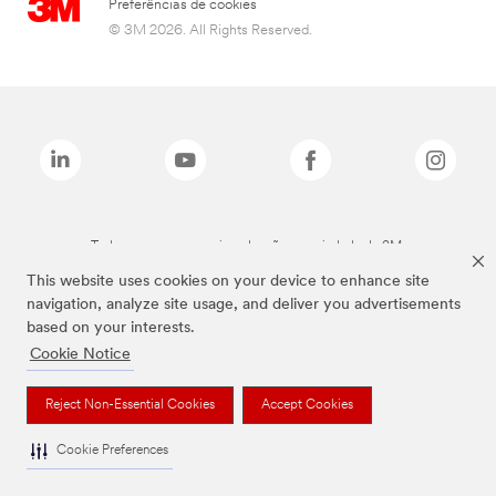
Preferências de cookies
© 3M 2026. All Rights Reserved.
Todas as marcas mencionadas são propriedade da 3M.
This website uses cookies on your device to enhance site
navigation, analyze site usage, and deliver you advertisements
based on your interests.
Cookie Notice
Reject Non-Essential Cookies
Accept Cookies
Cookie Preferences