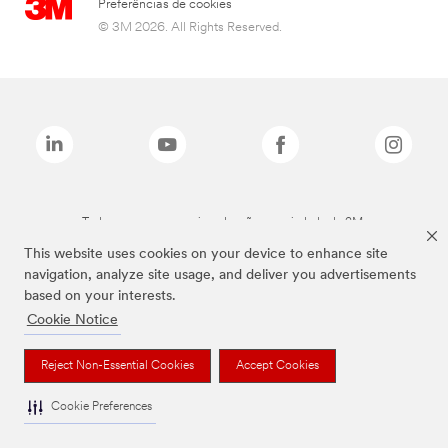
Preferências de cookies
© 3M 2026. All Rights Reserved.
Todas as marcas mencionadas são propriedade da 3M.
This website uses cookies on your device to enhance site
navigation, analyze site usage, and deliver you advertisements
based on your interests.
Cookie Notice
Reject Non-Essential Cookies
Accept Cookies
Cookie Preferences