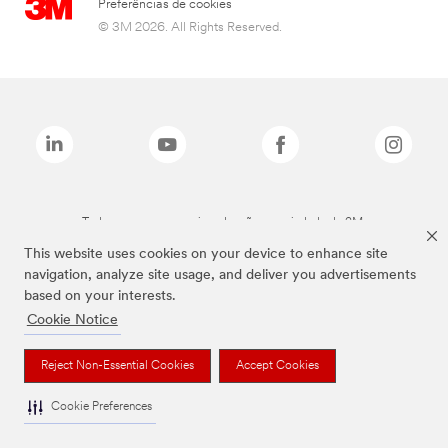
Preferências de cookies
© 3M 2026. All Rights Reserved.
Todas as marcas mencionadas são propriedade da 3M.
This website uses cookies on your device to enhance site
navigation, analyze site usage, and deliver you advertisements
based on your interests.
Cookie Notice
Reject Non-Essential Cookies
Accept Cookies
Cookie Preferences