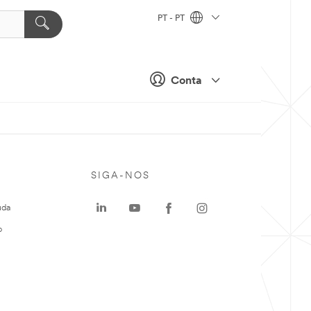
PT - PT
Conta
SIGA-NOS
uda
o