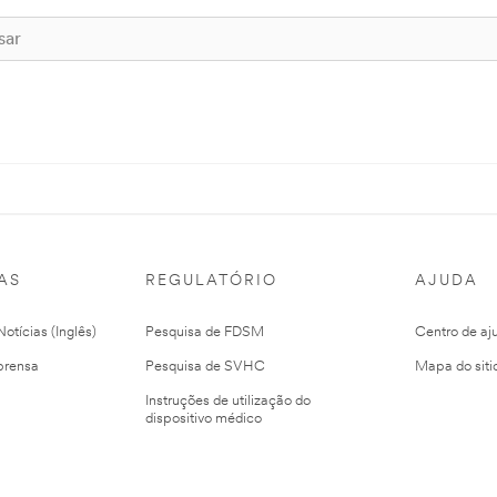
AS
REGULATÓRIO
AJUDA
otícias (Inglês)
Pesquisa de FDSM
Centro de aj
prensa
Pesquisa de SVHC
Mapa do siti
Instruções de utilização do
dispositivo médico