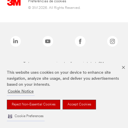
Preferências de cookies
© 3M 2026. All Rights Reserved.
Todas as marcas mencionadas são propriedade da 3M.
This website uses cookies on your device to enhance site
navigation, analyze site usage, and deliver you advertisements
based on your interests.
Cookie Notice
Reject Non-Essential Cookies
Accept Cookies
Cookie Preferences