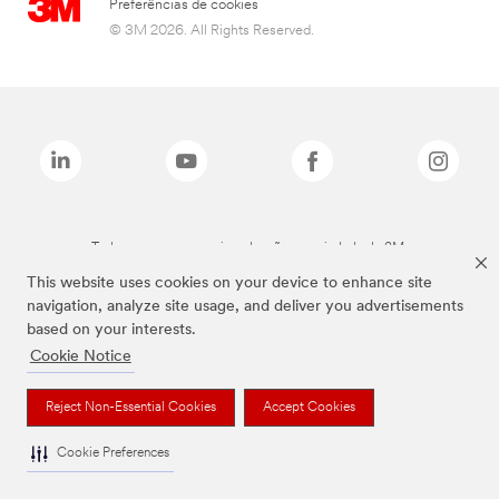
Preferências de cookies
© 3M 2026. All Rights Reserved.
Todas as marcas mencionadas são propriedade da 3M.
This website uses cookies on your device to enhance site
navigation, analyze site usage, and deliver you advertisements
based on your interests.
Cookie Notice
Reject Non-Essential Cookies
Accept Cookies
Cookie Preferences