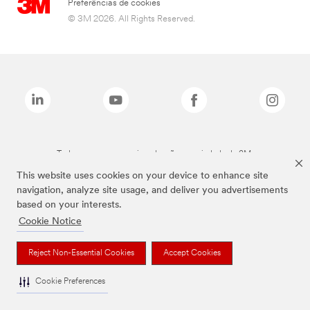
Preferências de cookies
© 3M 2026. All Rights Reserved.
Todas as marcas mencionadas são propriedade da 3M.
This website uses cookies on your device to enhance site
navigation, analyze site usage, and deliver you advertisements
based on your interests.
Cookie Notice
Reject Non-Essential Cookies
Accept Cookies
Cookie Preferences