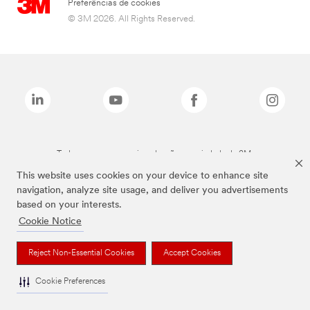
Preferências de cookies
© 3M 2026. All Rights Reserved.
Todas as marcas mencionadas são propriedade da 3M.
This website uses cookies on your device to enhance site
navigation, analyze site usage, and deliver you advertisements
based on your interests.
Cookie Notice
Reject Non-Essential Cookies
Accept Cookies
Cookie Preferences