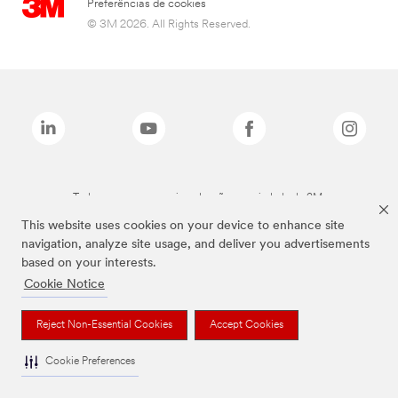
Preferências de cookies
© 3M 2026. All Rights Reserved.
Todas as marcas mencionadas são propriedade da 3M.
This website uses cookies on your device to enhance site
navigation, analyze site usage, and deliver you advertisements
based on your interests.
Cookie Notice
Reject Non-Essential Cookies
Accept Cookies
Cookie Preferences