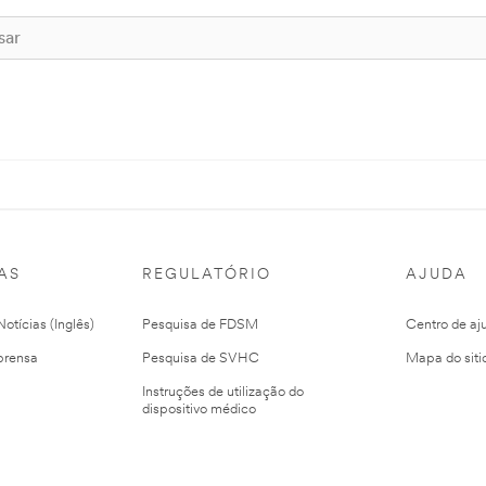
AS
REGULATÓRIO
AJUDA
otícias (Inglês)
Pesquisa de FDSM
Centro de aj
prensa
Pesquisa de SVHC
Mapa do siti
Instruções de utilização do
dispositivo médico