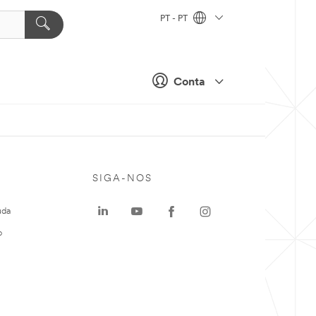
PT - PT
Conta
SIGA-NOS
uda
o