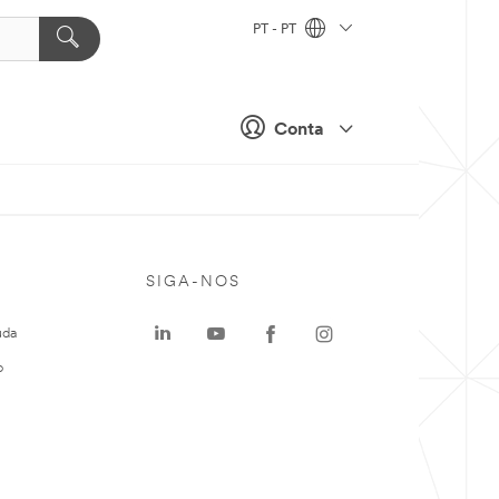
PT - PT
Conta
SIGA-NOS
uda
o