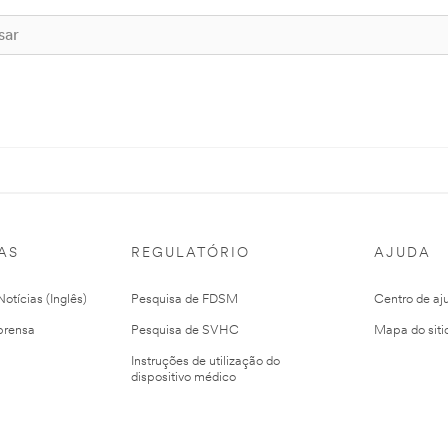
AS
REGULATÓRIO
AJUDA
otícias (Inglês)
Pesquisa de FDSM
Centro de aj
prensa
Pesquisa de SVHC
Mapa do siti
Instruções de utilização do
dispositivo médico