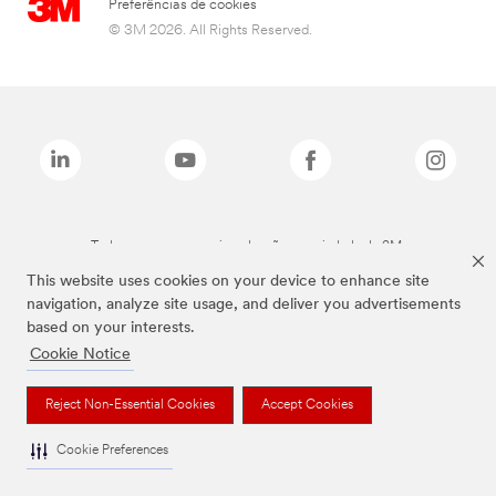
Preferências de cookies
© 3M 2026. All Rights Reserved.
Todas as marcas mencionadas são propriedade da 3M.
This website uses cookies on your device to enhance site
navigation, analyze site usage, and deliver you advertisements
based on your interests.
Cookie Notice
Reject Non-Essential Cookies
Accept Cookies
Cookie Preferences