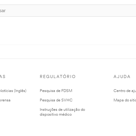
AS
REGULATÓRIO
AJUDA
otícias (Inglês)
Pesquisa de FDSM
Centro de aj
prensa
Pesquisa de SVHC
Mapa do siti
Instruções de utilização do
dispositivo médico