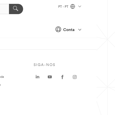
PT - PT
Conta
SIGA-NOS
uda
o