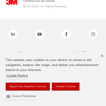
Preferências de cookies
© 3M 2026. All Rights Reserved.
Todas as marcas mencionadas são propriedade da 3M.
This website uses cookies on your device to enhance site
navigation, analyze site usage, and deliver you advertisements
based on your interests.
Cookie Notice
Reject Non-Essential Cookies
Accept Cookies
Cookie Preferences