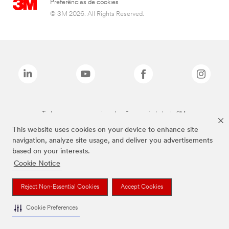
Preferências de cookies
© 3M 2026. All Rights Reserved.
Todas as marcas mencionadas são propriedade da 3M.
This website uses cookies on your device to enhance site
navigation, analyze site usage, and deliver you advertisements
based on your interests.
Cookie Notice
Reject Non-Essential Cookies
Accept Cookies
Cookie Preferences