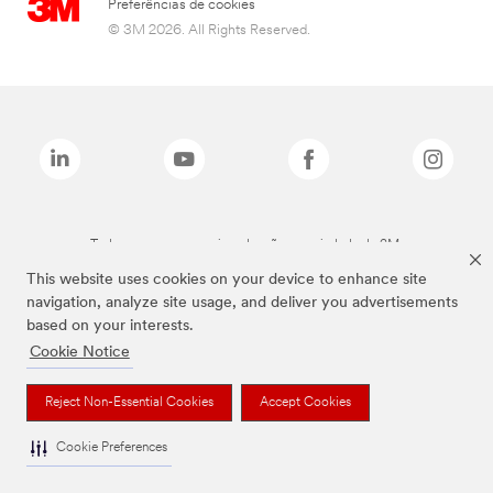
Preferências de cookies
© 3M 2026. All Rights Reserved.
Todas as marcas mencionadas são propriedade da 3M.
This website uses cookies on your device to enhance site
navigation, analyze site usage, and deliver you advertisements
based on your interests.
Cookie Notice
Reject Non-Essential Cookies
Accept Cookies
Cookie Preferences