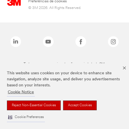
Preferências de cookies
© 3M 2026. All Rights Reserved.
Todas as marcas mencionadas são propriedade da 3M.
This website uses cookies on your device to enhance site
navigation, analyze site usage, and deliver you advertisements
based on your interests.
Cookie Notice
Reject Non-Essential Cookies
Accept Cookies
Cookie Preferences