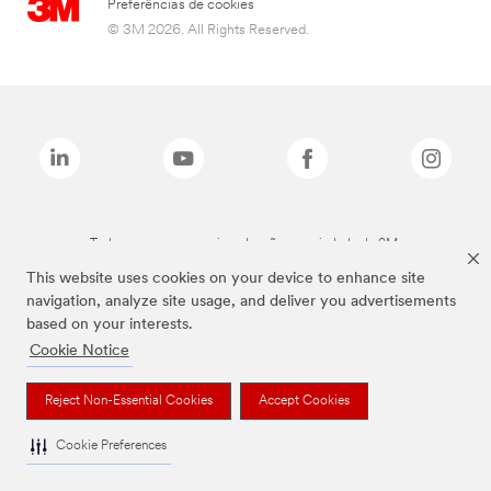
Preferências de cookies
© 3M 2026. All Rights Reserved.
Todas as marcas mencionadas são propriedade da 3M.
This website uses cookies on your device to enhance site
navigation, analyze site usage, and deliver you advertisements
based on your interests.
Cookie Notice
Reject Non-Essential Cookies
Accept Cookies
Cookie Preferences