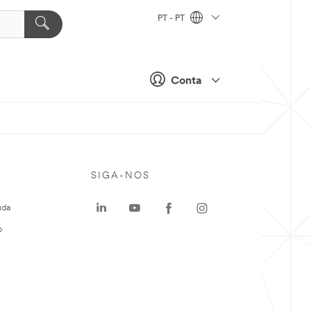
PT - PT
Conta
SIGA-NOS
uda
o