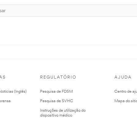
AS
REGULATÓRIO
AJUDA
otícias (Inglês)
Pesquisa de FDSM
Centro de aj
prensa
Pesquisa de SVHC
Mapa do siti
Instruções de utilização do
dispositivo médico