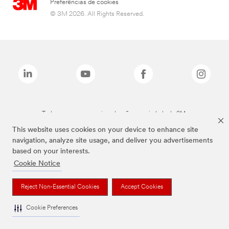
Preferências de cookies
© 3M 2026. All Rights Reserved.
Todas as marcas mencionadas são propriedade da 3M.
This website uses cookies on your device to enhance site
navigation, analyze site usage, and deliver you advertisements
based on your interests.
Cookie Notice
Reject Non-Essential Cookies
Accept Cookies
Cookie Preferences