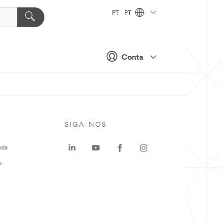
PT - PT
Conta
SIGA-NOS
uda
o