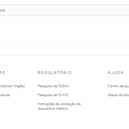
AS
REGULATÓRIO
AJUDA
otícias (Inglês)
Pesquisa de FDSM
Centro de aj
prensa
Pesquisa de SVHC
Mapa do siti
Instruções de utilização do
dispositivo médico