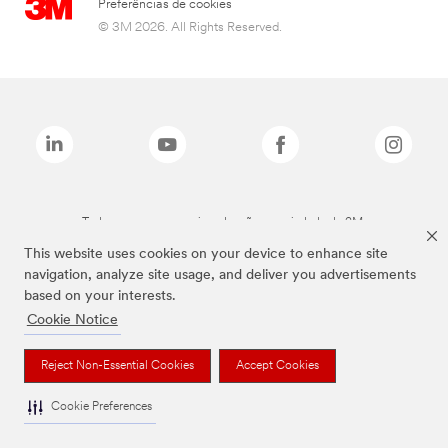
Preferências de cookies
© 3M 2026. All Rights Reserved.
Todas as marcas mencionadas são propriedade da 3M.
This website uses cookies on your device to enhance site
navigation, analyze site usage, and deliver you advertisements
based on your interests.
Cookie Notice
Reject Non-Essential Cookies
Accept Cookies
Cookie Preferences