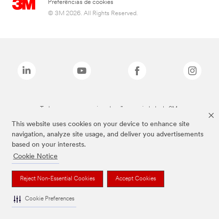
Preferências de cookies
© 3M 2026. All Rights Reserved.
Todas as marcas mencionadas são propriedade da 3M.
This website uses cookies on your device to enhance site
navigation, analyze site usage, and deliver you advertisements
based on your interests.
Cookie Notice
Reject Non-Essential Cookies
Accept Cookies
Cookie Preferences