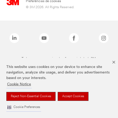
Preferências de cookies
© 3M 2026. All Rights Reserved.
Todas as marcas mencionadas são propriedade da 3M.
This website uses cookies on your device to enhance site
navigation, analyze site usage, and deliver you advertisements
based on your interests.
Cookie Notice
Reject Non-Essential Cookies
Accept Cookies
Cookie Preferences