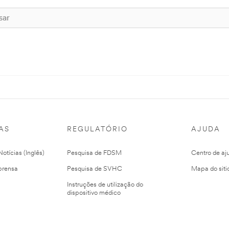
AS
REGULATÓRIO
AJUDA
otícias (Inglês)
Pesquisa de FDSM
Centro de aj
prensa
Pesquisa de SVHC
Mapa do siti
Instruções de utilização do
dispositivo médico