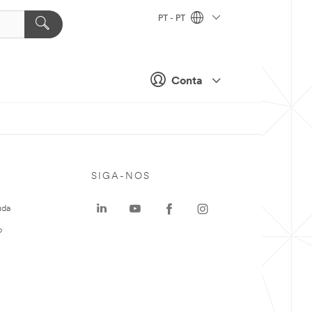
PT - PT
Conta
SIGA-NOS
uda
o