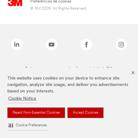
Preferências de cookies
© 3M 2026. All Rights Reserved.
Todas as marcas mencionadas são propriedade da 3M.
This website uses cookies on your device to enhance site
navigation, analyze site usage, and deliver you advertisements
based on your interests.
Cookie Notice
Reject Non-Essential Cookies
Accept Cookies
Cookie Preferences