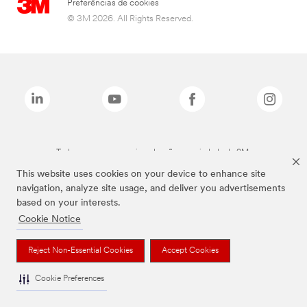
Preferências de cookies
© 3M 2026. All Rights Reserved.
Todas as marcas mencionadas são propriedade da 3M.
This website uses cookies on your device to enhance site
navigation, analyze site usage, and deliver you advertisements
based on your interests.
Cookie Notice
Reject Non-Essential Cookies
Accept Cookies
Cookie Preferences