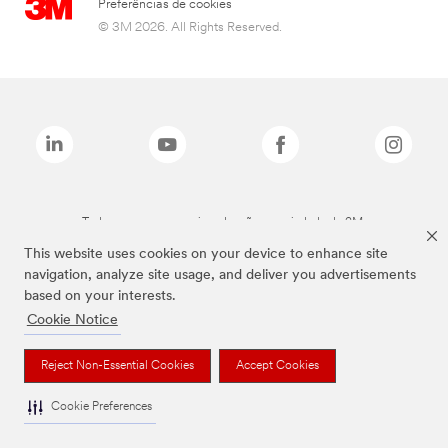
Preferências de cookies
© 3M 2026. All Rights Reserved.
Todas as marcas mencionadas são propriedade da 3M.
This website uses cookies on your device to enhance site
navigation, analyze site usage, and deliver you advertisements
based on your interests.
Cookie Notice
Reject Non-Essential Cookies
Accept Cookies
Cookie Preferences