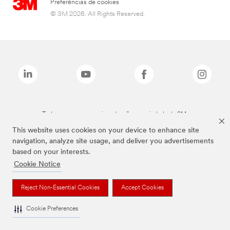
Preferências de cookies
© 3M 2026. All Rights Reserved.
Todas as marcas mencionadas são propriedade da 3M.
This website uses cookies on your device to enhance site
navigation, analyze site usage, and deliver you advertisements
based on your interests.
Cookie Notice
Reject Non-Essential Cookies
Accept Cookies
Cookie Preferences