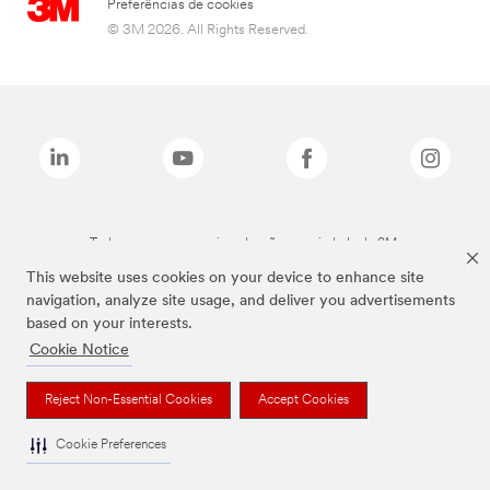
Preferências de cookies
© 3M 2026. All Rights Reserved.
Todas as marcas mencionadas são propriedade da 3M.
This website uses cookies on your device to enhance site
navigation, analyze site usage, and deliver you advertisements
based on your interests.
Cookie Notice
Reject Non-Essential Cookies
Accept Cookies
Cookie Preferences