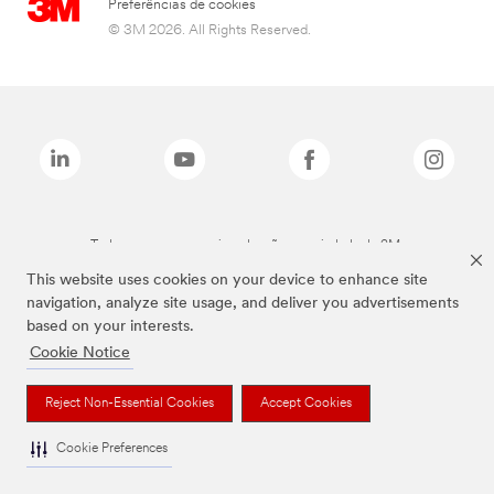
Preferências de cookies
© 3M 2026. All Rights Reserved.
Todas as marcas mencionadas são propriedade da 3M.
This website uses cookies on your device to enhance site
navigation, analyze site usage, and deliver you advertisements
based on your interests.
Cookie Notice
Reject Non-Essential Cookies
Accept Cookies
Cookie Preferences