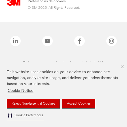
Preferências de cookies
© 3M 2026. All Rights Reserved.
Todas as marcas mencionadas são propriedade da 3M.
This website uses cookies on your device to enhance site
navigation, analyze site usage, and deliver you advertisements
based on your interests.
Cookie Notice
Reject Non-Essential Cookies
Accept Cookies
Cookie Preferences