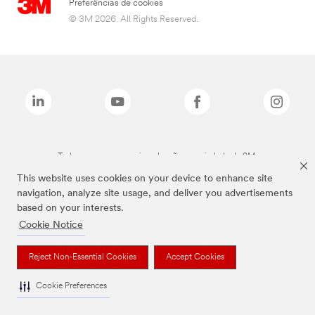
Preferências de cookies
© 3M 2026. All Rights Reserved.
Todas as marcas mencionadas são propriedade da 3M.
This website uses cookies on your device to enhance site
navigation, analyze site usage, and deliver you advertisements
based on your interests.
Cookie Notice
Reject Non-Essential Cookies
Accept Cookies
Cookie Preferences