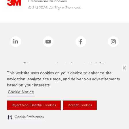
Preferências de cookies
© 3M 2026. All Rights Reserved.
Todas as marcas mencionadas são propriedade da 3M.
This website uses cookies on your device to enhance site
navigation, analyze site usage, and deliver you advertisements
based on your interests.
Cookie Notice
Reject Non-Essential Cookies
Accept Cookies
Cookie Preferences