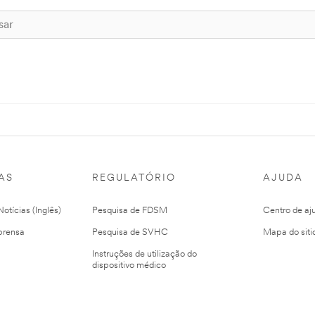
AS
REGULATÓRIO
AJUDA
otícias (Inglês)
Pesquisa de FDSM
Centro de aj
prensa
Pesquisa de SVHC
Mapa do siti
Instruções de utilização do
dispositivo médico