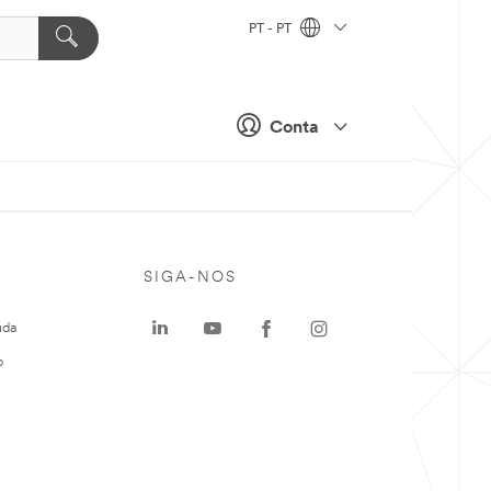
PT - PT
Conta
SIGA-NOS
uda
o