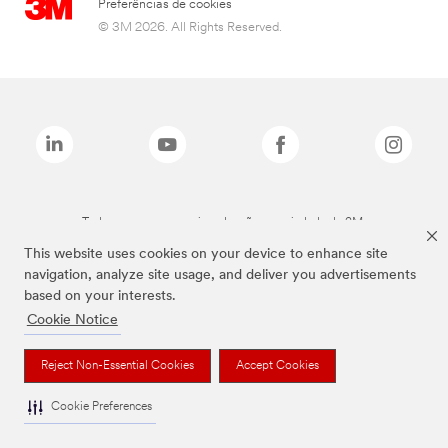
Preferências de cookies
© 3M 2026. All Rights Reserved.
Todas as marcas mencionadas são propriedade da 3M.
This website uses cookies on your device to enhance site
navigation, analyze site usage, and deliver you advertisements
based on your interests.
Cookie Notice
Reject Non-Essential Cookies
Accept Cookies
Cookie Preferences