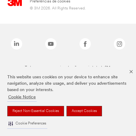
Preferências de cookies
© 3M 2026. All Rights Reserved.
Todas as marcas mencionadas são propriedade da 3M.
This website uses cookies on your device to enhance site
navigation, analyze site usage, and deliver you advertisements
based on your interests.
Cookie Notice
Reject Non-Essential Cookies
Accept Cookies
Cookie Preferences