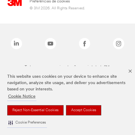
Preferências de cookies
© 3M 2026. All Rights Reserved.
Todas as marcas mencionadas são propriedade da 3M.
This website uses cookies on your device to enhance site
navigation, analyze site usage, and deliver you advertisements
based on your interests.
Cookie Notice
Reject Non-Essential Cookies
Accept Cookies
Cookie Preferences