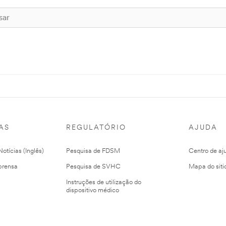
AS
REGULATÓRIO
AJUDA
otícias (Inglês)
Pesquisa de FDSM
Centro de aj
prensa
Pesquisa de SVHC
Mapa do siti
Instruções de utilização do
dispositivo médico