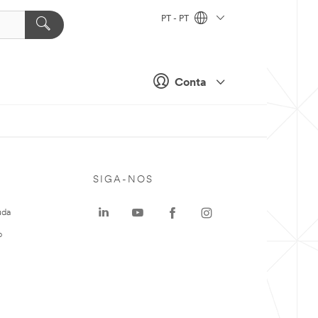
PT - PT
Conta
SIGA-NOS
uda
o