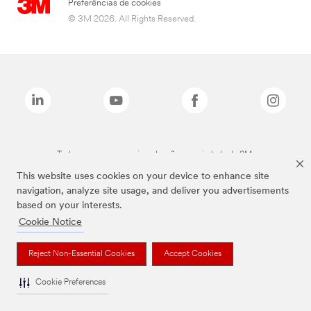
Preferências de cookies
© 3M 2026. All Rights Reserved.
Todas as marcas mencionadas são propriedade da 3M.
This website uses cookies on your device to enhance site
navigation, analyze site usage, and deliver you advertisements
based on your interests.
Cookie Notice
Reject Non-Essential Cookies
Accept Cookies
Cookie Preferences