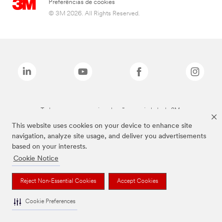
Preferências de cookies
© 3M 2026. All Rights Reserved.
Todas as marcas mencionadas são propriedade da 3M.
This website uses cookies on your device to enhance site
navigation, analyze site usage, and deliver you advertisements
based on your interests.
Cookie Notice
Reject Non-Essential Cookies
Accept Cookies
Cookie Preferences