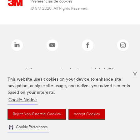
Preferências de cookies
© 3M 2026. All Rights Reserved.
Todas as marcas mencionadas são propriedade da 3M.
This website uses cookies on your device to enhance site
navigation, analyze site usage, and deliver you advertisements
based on your interests.
Cookie Notice
Reject Non-Essential Cookies
Accept Cookies
Cookie Preferences