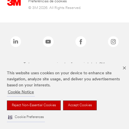
Preferências de cookies
© 3M 2026. All Rights Reserved.
Todas as marcas mencionadas são propriedade da 3M.
This website uses cookies on your device to enhance site
navigation, analyze site usage, and deliver you advertisements
based on your interests.
Cookie Notice
Reject Non-Essential Cookies
Accept Cookies
Cookie Preferences