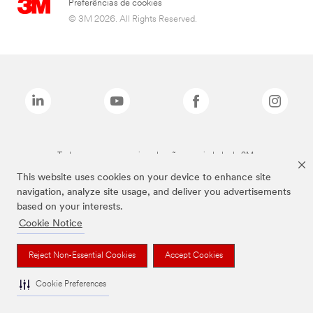
Preferências de cookies
© 3M 2026. All Rights Reserved.
Todas as marcas mencionadas são propriedade da 3M.
This website uses cookies on your device to enhance site
navigation, analyze site usage, and deliver you advertisements
based on your interests.
Cookie Notice
Reject Non-Essential Cookies
Accept Cookies
Cookie Preferences