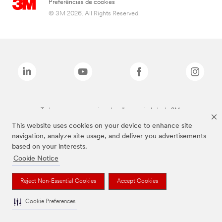
Preferências de cookies
© 3M 2026. All Rights Reserved.
Todas as marcas mencionadas são propriedade da 3M.
This website uses cookies on your device to enhance site
navigation, analyze site usage, and deliver you advertisements
based on your interests.
Cookie Notice
Reject Non-Essential Cookies
Accept Cookies
Cookie Preferences