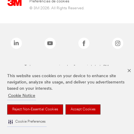
Preferências de cookies
© 3M 2026. All Rights Reserved.
Todas as marcas mencionadas são propriedade da 3M.
This website uses cookies on your device to enhance site
navigation, analyze site usage, and deliver you advertisements
based on your interests.
Cookie Notice
Reject Non-Essential Cookies
Accept Cookies
Cookie Preferences