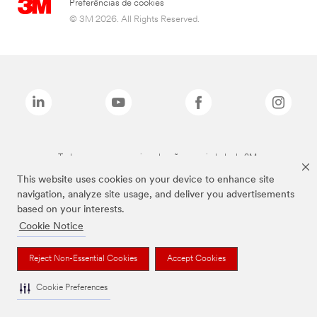
Preferências de cookies
© 3M 2026. All Rights Reserved.
Todas as marcas mencionadas são propriedade da 3M.
This website uses cookies on your device to enhance site
navigation, analyze site usage, and deliver you advertisements
based on your interests.
Cookie Notice
Reject Non-Essential Cookies
Accept Cookies
Cookie Preferences