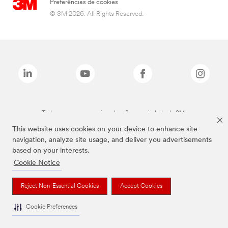
Preferências de cookies
© 3M 2026. All Rights Reserved.
Todas as marcas mencionadas são propriedade da 3M.
This website uses cookies on your device to enhance site
navigation, analyze site usage, and deliver you advertisements
based on your interests.
Cookie Notice
Reject Non-Essential Cookies
Accept Cookies
Cookie Preferences