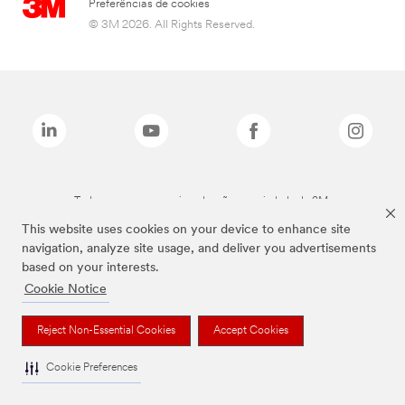
Preferências de cookies
© 3M 2026. All Rights Reserved.
Todas as marcas mencionadas são propriedade da 3M.
This website uses cookies on your device to enhance site
navigation, analyze site usage, and deliver you advertisements
based on your interests.
Cookie Notice
Reject Non-Essential Cookies
Accept Cookies
Cookie Preferences