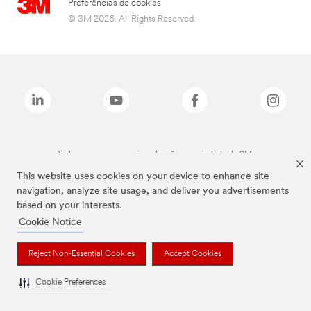
Preferências de cookies
© 3M 2026. All Rights Reserved.
Todas as marcas mencionadas são propriedade da 3M.
This website uses cookies on your device to enhance site
navigation, analyze site usage, and deliver you advertisements
based on your interests.
Cookie Notice
Reject Non-Essential Cookies
Accept Cookies
Cookie Preferences